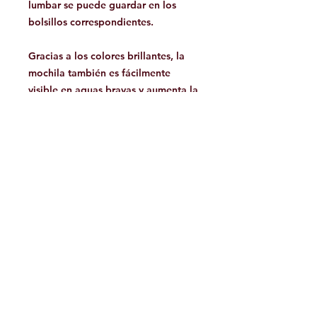
lumbar se puede guardar en los
bolsillos correspondientes.
Gracias a los colores brillantes, la
mochila también es fácilmente
visible en aguas bravas y aumenta la
seguridad.
Principales características:
Alta funcionalidad
Cómodo
Muy duradero
Liberación rápida de agua
Gran capacidad – 45L
Especificaciones:
Peso: 1770 gramos
Volumen: 45L
Material: lona 840D TPU-TPX3D,