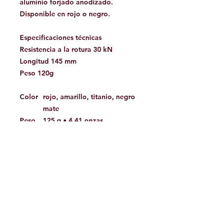
aluminio forjado anodizado.
Disponible en rojo o negro.
Especificaciones técnicas
Resistencia a la rotura 30 kN
Longitud 145 mm
Peso 120g
Color
rojo, amarillo, titanio, negro
mate
Peso
125 g • 4,41 onzas
Materi
aleación ligera
al
Fuerza
30kN
EN 15151-2
Facebook