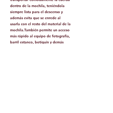
dentro de la mochila, teniéndola
siempre lista para el descenso y
además evita que se enrede al
usarla con el resto del material de la
mochila.También permite un acceso
más rápido al equipo de fotografía,
barril estanco, botiquín y demás
material que pueda haber en la
mochila…
Altura: 34cm
Diámetro: 21x26 cm
Facebook
Contáctanos:
jamoutdoorshop@gmail.com