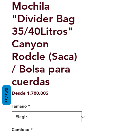
Mochila
"Divider Bag
35/40Litros"
Canyon
Rodcle (Saca)
/ Bolsa para
cuerdas
REVIEWS
Precio
Desde
1.780,00$
de
oferta
Tamaño
*
Cantidad
*