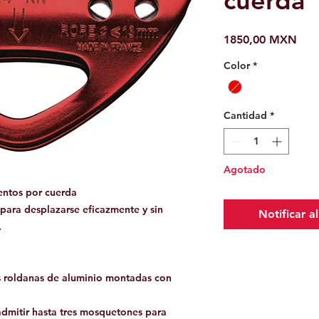
cuerda
Prec
1850,00 MXN
Color
*
Cantidad
*
Agotado
entos por cuerda
ara desplazarse eficazmente y sin
Notificar a
.
s roldanas de aluminio montadas con
dmitir hasta tres mosquetones para