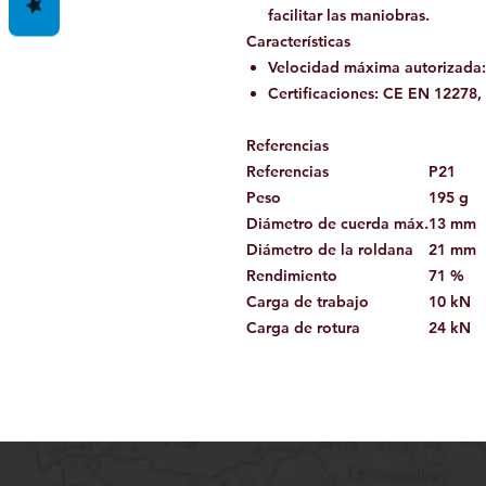
facilitar las maniobras.
Características
Velocidad máxima autorizada:
Certificaciones: CE EN 12278,
Referencias
Referencias
P21
Peso
195 g
Diámetro de cuerda máx.
13 mm
Diámetro de la roldana
21 mm
Rendimiento
71 %
Carga de trabajo
10 kN
Carga de rotura
24 kN