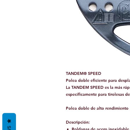
TANDEM® SPEED
Polea doble eficiente para despl
La TANDEM SPEED es la más rápid
específicamente para tirolesas d
Polea doble de alto rendimiento
Descripción:
Roldanas de acero inoxidable r