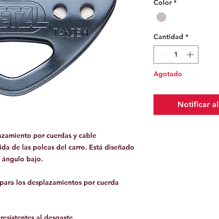
Color
*
Cantidad
*
Agotado
Notificar a
azamiento por cuerdas y cable
a de las poleas del carro. Está diseñado
e ángulo bajo.
 para los desplazamientos por cuerda
esistentes al desgaste.