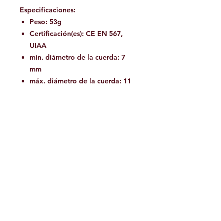
Especificaciones:
Peso: 53g
Certificación(es): CE EN 567,
UIAA
mín. diámetro de la cuerda: 7
mm
máx. diámetro de la cuerda: 11
mm
Tipo de polea: rodamientos de
bolas sellados
Diámetro de la polea: 18 mm
Resistencia a la rotura: 2 x 7,5 =
15 kN
Resistencia a la rotura como
polea capturadora: 4 kN
Eficiencia: 91 %
Referencias