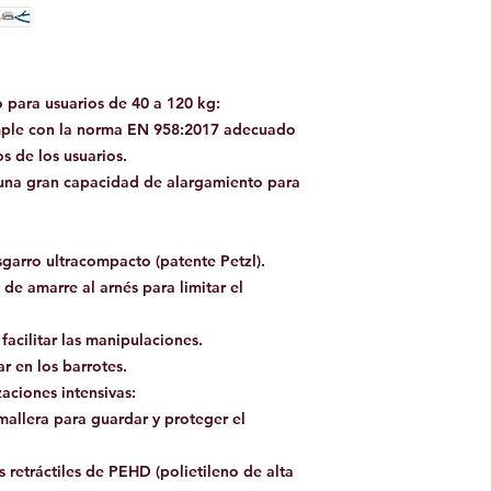
para usuarios de 40 a 120 kg:
mple con la norma EN 958:2017 adecuado
 de los usuarios.
n una gran capacidad de alargamiento para
sgarro ultracompacto (patente Petzl).
de amarre al arnés para limitar el
 facilitar las manipulaciones.
r en los barrotes.
zaciones intensivas:
mallera para guardar y proteger el
s retráctiles de PEHD (polietileno de alta