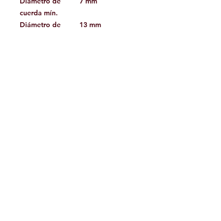
Diámetro de
7 mm
cuerda mín.
Diámetro de
13 mm
cuerda máx.
Tipo de roldana
cojinetes
autolubricantes
Diámetro de la
21 mm
roldana
Rendimiento
71 %
Carga de trabajo
en un cabo: 2,5
kN
Carga de trabajo
5 kN
Carga de rotura
23 kN
Facebook
Contáctanos:
jamoutdoorshop@gmail.com