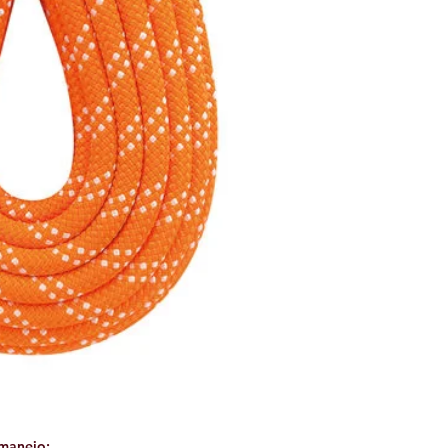
 manejo
: