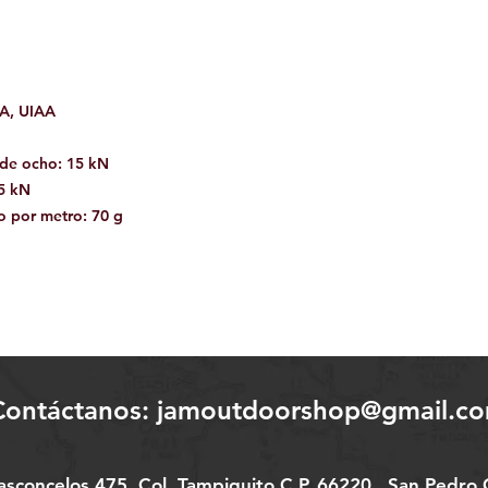
 A, UIAA
 de ocho: 15 kN
,5 kN
o por metro: 70 g
Contáctanos:
jamoutdoorshop@gmail.c
Vasconcelos 475
Col.
Tampiquito C.P. 66220
San Pedro G