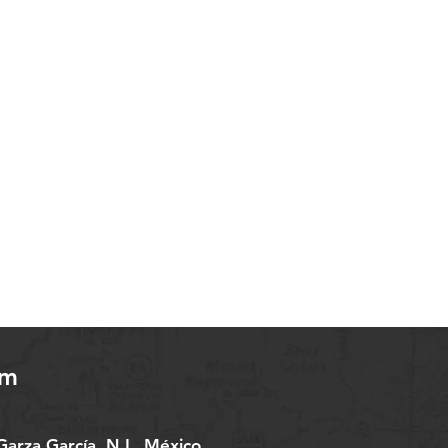
om
arza García, N.L. México