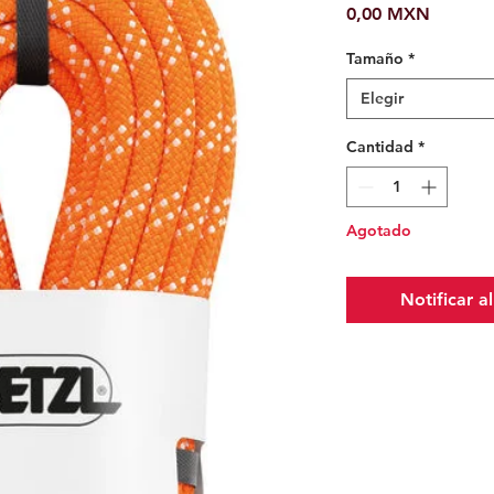
Precio
0,00 MXN
Tamaño
*
Elegir
Cantidad
*
Agotado
Notificar a