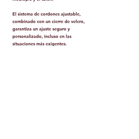
El sistema de cordones ajustable,
combinado con un cierre de velcro,
garantiza un ajuste seguro y
personalizado, incluso en las
situaciones más exigentes.
Respetuoso con el medio ambiente,
este calzado contiene al menos un
20 % de materiales reciclados, lo
que ayuda a reducir los residuos y la
huella ecológica. Ideal para
aventureros que buscan versatilidad
y durabilidad, el Hydro Lace 2.0 es
un aliado esencial para explorar
cañones, afrontar terrenos técnicos
o trabajar en entornos húmedos con
confianza y seguridad.