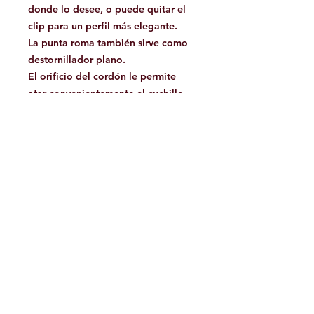
donde lo desee, o puede quitar el
clip para un perfil más elegante.
La punta roma también sirve como
destornillador plano.
El orificio del cordón le permite
atar convenientemente el cuchillo
para evitar que se pierda. Es de
esperar que el práctico abrebotellas
sea la función que más utilice.
Facebook
Contáctanos:
jamoutdoorshop@gmail.com
Bodega:
A
v. Jose Vasconcelos 475
Col.
Tampiquito C.P. 66220
San Pedro Garza García,