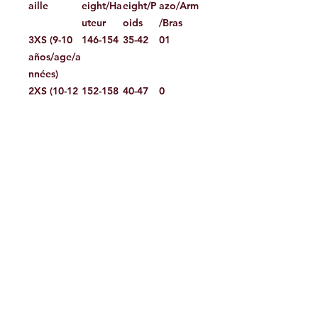
aille
eight/Ha
eight/P
azo/Arm
uteur
oids
/Bras
3XS (9-10
146-154
35-42
01
años/age/a
nnées)
2XS (10-12
152-158
40-47
0
años/age/a
nnées)
XS (12-14
156-162
45-47
1
años/age/a
nnées)
S
160-170
55-65
2
ST
168-175
55-65
2
M
168-175
62-75
3
MT*
173-180
62-75
3
L
173-180
72-85
4
LT*
178-186
72-85
4
XL
178-186
82-95
5
2XL
185-195
92-105
6