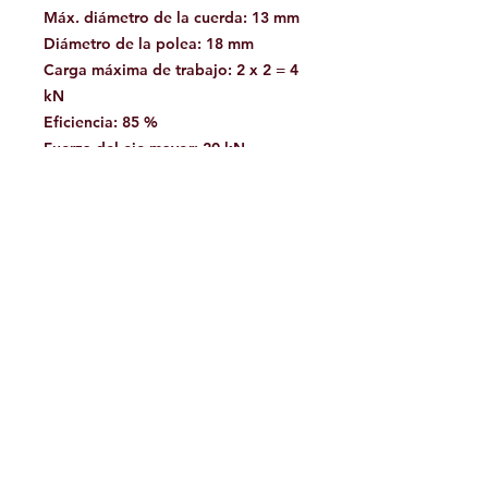
Máx. diámetro de la cuerda: 13 mm
Diámetro de la polea: 18 mm
Carga máxima de trabajo: 2 x 2 = 4
kN
Eficiencia: 85 %
Fuerza del eje mayor: 20 kN
Fuerza del eje menor: 8 kN
Fuerza de puerta abierta: 7 kN
Facebook
Contáctanos:
jamoutdoorshop@gmail.com
Bodega:
A
v. Jose Vasconcelos 475
Col.
Tampiquito C.P. 66220
San Pedro Garza García,