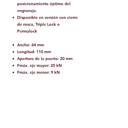
posicionamiento óptimo del
engranaje.
Disponible en versión con cierre
de rosca, Triple Lock o
Permalock
Ancho: 64 mm
Longitud: 110 mm
Apertura de la puerta: 20 mm
Fmáx. eje mayor: 25 kN
Fmáx. eje menor: 9 kN
Fmáx. abierta: 7 kN
Certificación: EN 12275
Certificación: EN 362
Material: Aluminio
Cierre: Tornillo
Forma del mosquetón: Ovalada