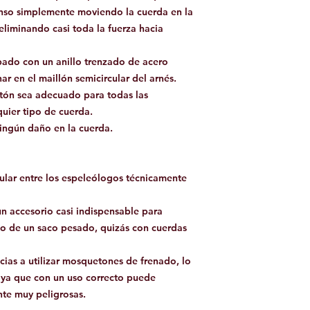
censo simplemente moviendo la cuerda en la
eliminando casi toda la fuerza hacia
ado con un anillo trenzado de acero
r en el maillón semicircular del arnés.
tón sea adecuado para todas las
uier tipo de cuerda.
ningún daño en la cuerda.
lar entre los espeleólogos técnicamente
un accesorio casi indispensable para
so de un saco pesado, quizás con cuerdas
ias a utilizar mosquetones de frenado, lo
a que con un uso correcto puede
nte muy peligrosas.