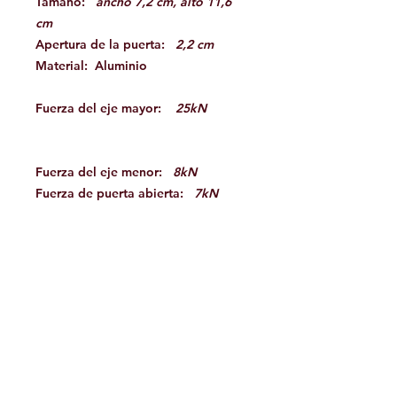
Tamaño:
ancho 7,2 cm, alto 11,6
cm
Apertura de la puerta:
2,2 cm
Material: Aluminio
Fuerza del eje mayor:
25kN
Fuerza del eje menor:
8kN
Fuerza de puerta abierta:
7kN
Certificación(es): UIAA 121,
CE
1019 EN 12275
Echo en:
Estados Unidos
Facebook