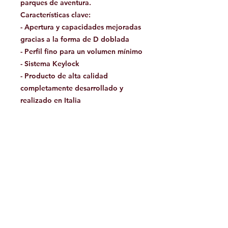
parques de aventura.
Características clave:
- Apertura y capacidades mejoradas
gracias a la forma de D doblada
- Perfil fino para un volumen mínimo
- Sistema Keylock
- Producto de alta calidad
completamente desarrollado y
realizado en Italia
- Testado unidad por unidad
Actividades de uso
Ferrata, Montañismo, parques de
aventura.
Facebook
Contáctanos: