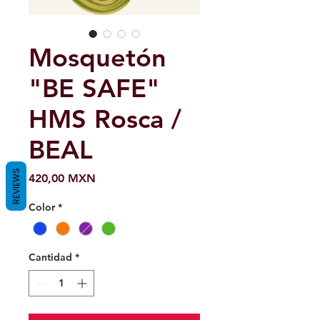
Mosquetón
"BE SAFE"
HMS Rosca /
BEAL
REVIEWS
Precio
420,00 MXN
Color
*
Cantidad
*