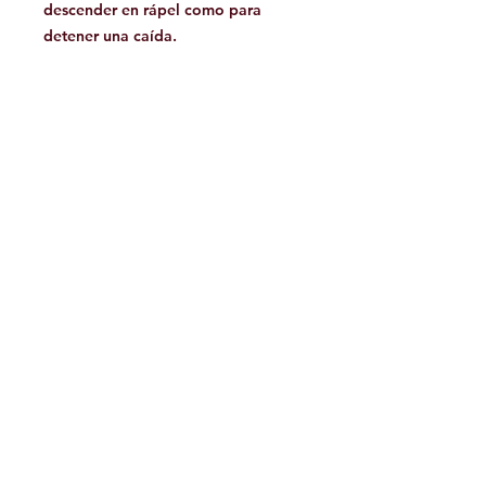
descender en rápel como para
detener una caída.
Facebook
Contáctanos:
jamoutdoorshop@gmail.com
Bodega:
A
v. Jose Vasconcelos 475
Col.
Tampiquito C.P. 66220
San Pedro Garza García,
N.L. México
WhatsApp 81.34.15.95.77