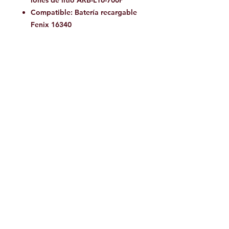
iones de litio ARB-L16-700P
Compatible: Batería recargable
Fenix ​​16340
Tamaño
Longitud del cuerpo: 6.4cm
Ancho del cuerpo: 3.6cm
Altura del cuerpo: 3.2cm
Peso: 78g (incluidas la batería y
la diadema)
Incluido
Fénix HM50R V2.0
ARB-L16-700P recargable
Cable de carga USB tipo C
Junta tórica de repuesto
Manual de usuario
Tarjeta de garantía
SKU: FX-HM50RV2