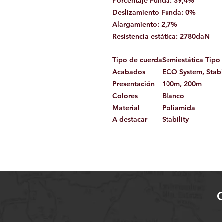
Porcentaje Funda: 39,4%
Deslizamiento Funda: 0%
Alargamiento: 2,7%
Resistencia estática: 2780daN
Tipo de cuerda
Semiestática Tipo
Acabados
ECO System, Stabil
Presentación
100m, 200m
Colores
Blanco
Material
Poliamida
A destacar
Stability