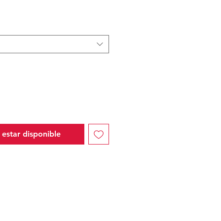
io
ta
l estar disponible