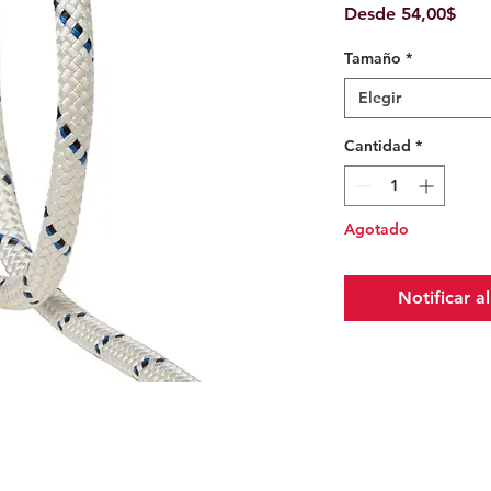
Prec
Desde
54,00$
de
Tamaño
*
ofer
Elegir
Cantidad
*
Agotado
Notificar a