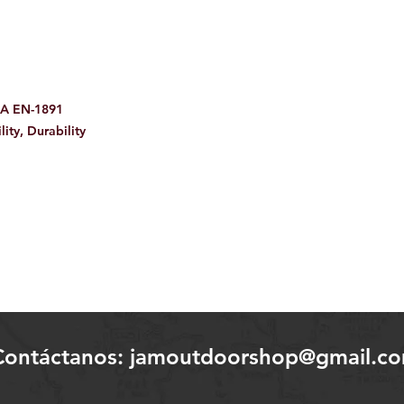
 A EN-1891
ity, Durability
Contáctanos:
jamoutdoorshop@gmail.c