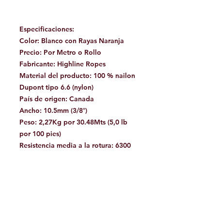
Especificaciones:
Color: Blanco con Rayas Naranja
Precio: Por Metro o Rollo
Fabricante: Highline Ropes
Material del producto: 100 % nailon
Dupont tipo 6.6 (nylon)
País de origen: Canada
Ancho: 10.5mm (3/8″)
Peso: 2,27Kg por 30.48Mts (5,0 lb
por 100 pies)
Resistencia media a la rotura: 6300
lbf (28,02 kN)
Elongación: 2.4 % de elongación de
trabajo15 % al 75 % de la
resistencia a la roturaMenos del 20
% a la rotura
*alargamiento de trabajo como con