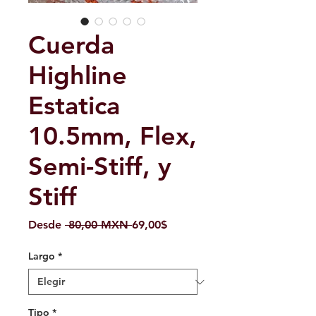
Cuerda
Highline
Estatica
10.5mm, Flex,
Semi-Stiff, y
Stiff
Precio
Precio
Desde
 80,00 MXN 
69,00$
de
oferta
Largo
*
Tipo
*