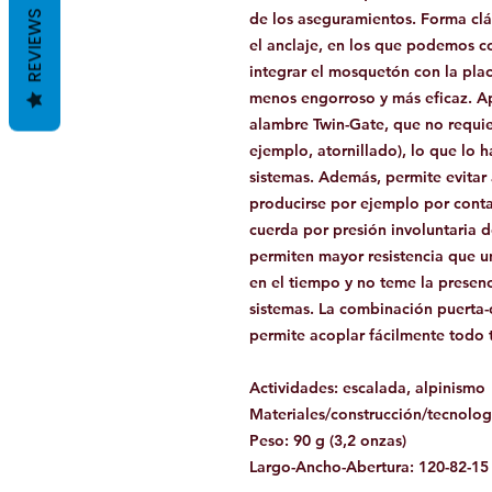
REVIEWS
de los aseguramientos. Forma clá
el anclaje, en los que podemos c
integrar el mosquetón con la plac
menos engorroso y más eficaz. A
alambre Twin-Gate, que no requi
ejemplo, atornillado), lo que lo 
sistemas. Además, permite evitar
producirse por ejemplo por conta
cuerda por presión involuntaria 
permiten mayor resistencia que u
en el tiempo y no teme la presenc
sistemas. La combinación puerta-c
permite acoplar fácilmente todo t
Actividades: escalada, alpinismo
Materiales/construcción/tecnolog
Peso: 90 g (3,2 onzas)
Largo-Ancho-Abertura: 120-82-1