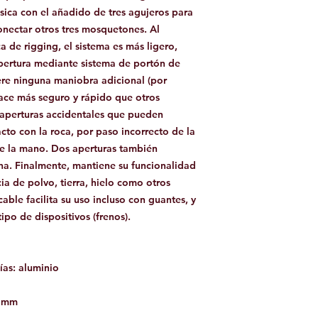
sica con el añadido de tres agujeros para
onectar otros tres mosquetones. Al
a de rigging, el sistema es más ligero,
pertura mediante sistema de portón de
ere ninguna maniobra adicional (por
hace más seguro y rápido que otros
 aperturas accidentales que pueden
cto con la roca, por paso incorrecto de la
de la mano. Dos aperturas también
na. Finalmente, mantiene su funcionalidad
ia de polvo, tierra, hielo como otros
able facilita su uso incluso con guantes, y
ipo de dispositivos (frenos).
ías: aluminio
5 mm