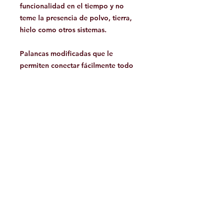
funcionalidad en el tiempo y no
teme la presencia de polvo, tierra,
hielo como otros sistemas.
Palancas modificadas que le
permiten conectar fácilmente todo
tipo de dispositivos (frenos).
Probado individualmente, con la
fecha de la prueba y el número
progresivo marcado con láser.
Facebook
Contáctanos:
jamoutdoorshop@gmail.com
Bodega:
A
v. Jose Vasconcelos 475
Col.
Tampiquito C.P. 66220
San Pedro Garza García,