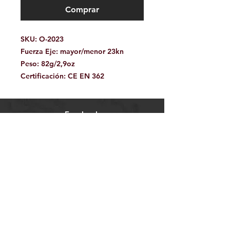
Comprar
SKU:
O-2023
Fuerza Eje:
mayor/menor 23kn
Peso:
82g/2,9oz
Certificación:
CE EN 362
Facebook
Contáctanos:
jamoutdoorshop@gmail.com
Bodega:
A
v. Jose Vasconcelos 475
Col.
Tampiquito C.P. 66220
San Pedro Garza García,
N.L. México
WhatsApp 81.34.15.95.77