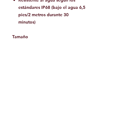
Resistente al agua según los
estándares IP68 (bajo el agua 6,5
​​pies/2 metros durante 30
minutos)
Tamaño
Longitud: 6.95cm
Diámetro: 3.2cm
Peso: 43g onzas (sin batería)
Baterías
Incluido: Baterías - Una batería
alcalina AA
Incluido
Linterna frontal LED HM23
Diadema con tiras reflectantes
Soporte de silicona
Manual de usuario de HM23