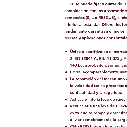
FUSE se puede fijar y quitar de l
combinación con los absorbedore
compactos (S, L o RESCUE), el c
inferior al estándar. Diferentes 
rendimiento garantizan el mejor
rescate y aplicaciones horizontale
Único dispositivo en el merca
2, EN 12841-A, RfU 11.075 y A
140 kg, aprobado para aplicac
Corre incomparablemente suav
La separación del mecanismo 
la velocidad (se ha presentado
confiabilidad y la seguridad
Activación de la leva de sujec
Renunciar a una leva de sujec
evita que se rompa y garantiz
aliviar completamente la carg
Chip RFID integrado para doc