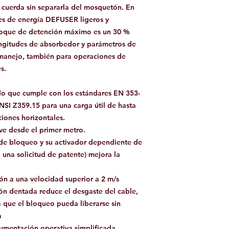
a cuerda sin separarla del mosquetón. En
s de energía DEFUSER ligeros y
hoque de detención máximo es un 30 %
longitudes de absorbedor y parámetros de
 manejo, también para operaciones de
s.
do que cumple con los estándares EN 353-
NSI Z359.15 para una carga útil de hasta
iones horizontales.
e desde el primer metro.
de bloqueo y su activador dependiente de
 una solicitud de patente) mejora la
ión a una velocidad superior a 2 m/s
ión dentada reduce el desgaste del cable,
a que el bloqueo pueda liberarse sin
a
umentación operativa simplificada.