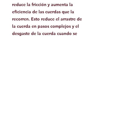
reduce la fricción y aumenta la
eficiencia de las cuerdas que la
recorren. Esto reduce el arrastre de
la cuerda en pasos complejos y el
desgaste de la cuerda cuando se
usa como anclaje para top rope. El
Revolver también se puede usar
para crear una ventaja mecánica en
un sistema de transporte personal
liviano, lo que lo hace
indispensable como parte del
equipo de rescate personal de un
escalador. La rueda de la polea es
funcional con cargas de hasta 11
kN.