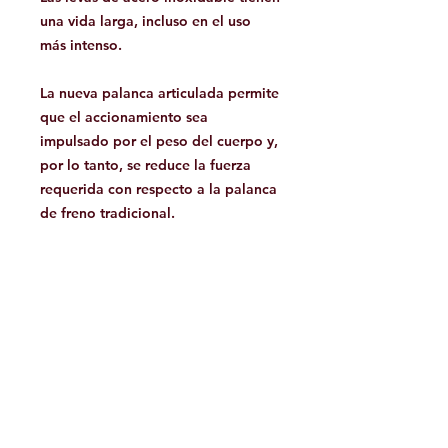
una vida larga, incluso en el uso
más intenso.
La nueva palanca articulada permite
que el accionamiento sea
impulsado por el peso del cuerpo y,
por lo tanto, se reduce la fuerza
requerida con respecto a la palanca
de freno tradicional.
Indicado para usuarios instruidos y
experimentados.
¡Producto de alta calidad, realizado
en Italia!
Facebook