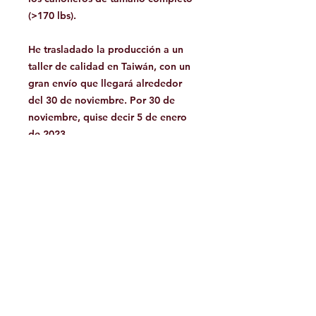
(>170 lbs).
He trasladado la producción a un
taller de calidad en Taiwán, con un
gran envío que llegará alrededor
del 30 de noviembre. Por 30 de
noviembre, quise decir 5 de enero
de 2023.
Peso: 4,6 onzas (130 gramos)
Pais de Origen: Estados Unidos
Facebook
Contáctanos:
jamoutdoorshop@gmail.com