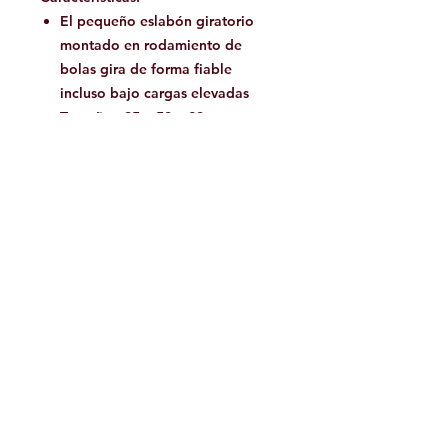
El pequeño eslabón giratorio
montado en rodamiento de
bolas gira de forma fiable
incluso bajo cargas elevadas
Tamaño: 95 x 50 x 28 mm
Diámetro interior: 25 mm
Ancho de apertura: 12 mm
Información técnica:
Resistencia mínima a la rotura:
20 kN
Material : Aluminio
Girar: Destorcedor
Pais: Alemania
Facebook