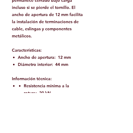
permanece cerrado bajo carga
incluso si se pierde el tornillo. El
ancho de apertura de 12 mm facilita
la instalación de terminaciones de
cable, eslingas y componentes
metálicos.
Características:
Ancho de apertura: 12 mm
Diámetro interior: 44 mm
Información técnica:
Resistencia mínima a la
rotura: 20 kN
Certificación : EN 362
Material : Aluminio
Pais: Alemania