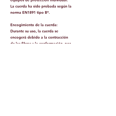
equipos de protección individual.
La cuerda ha sido probada según la
norma EN1891 tipo B*.
Encogimiento de la cuerda:
Durante su uso, la cuerda se
encogerá debido a la contracción
de las fibras y la conformación, por
lo que se espera una reducción de
longitud.
Nuestras cuerdas se encogen menos
que la mayoría, pero no existe una
prueba estandarizada para medir el
encogimiento durante el uso, y la
cantidad de encogimiento variará
según las características de uso.
Se espera una reducción de