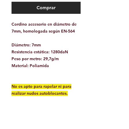
Comprar
Cordino accesorio en diámetro de
7mm, homologada según EN-564
Diámetro: 7mm
Resistencia estática: 1280daN
Peso por metro: 29,7g/m
Material: Poliamida
No es apto para rapelar ni para
realizar nudos autoblocantes.
Facebook
Contáctanos: