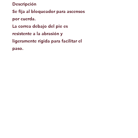
Descripción
Se fija al bloqueador para ascensos
por cuerda.
La correa debajo del pie es
resistente a la abrasión y
ligeramente rígida para facilitar el
paso.
El elástico ajustable mantiene el pie
en el bucle con cualquier tipo de
zapato.
La hebilla DoubleBack ajusta fácil y
rápidamente la longitud del bucle
para el pie
CARACTERISTICAS
Materiales: nailon, acero
Peso: 65 gramos
Referencias