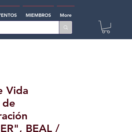
VENTOS
MIEMBROS
More
e Vida
 de
ación
ER", BEAL /