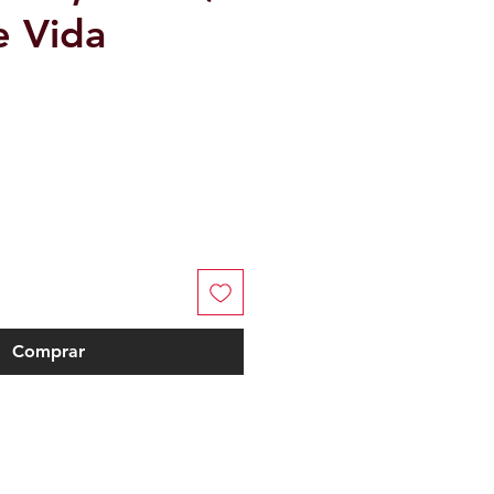
e Vida
io
Comprar