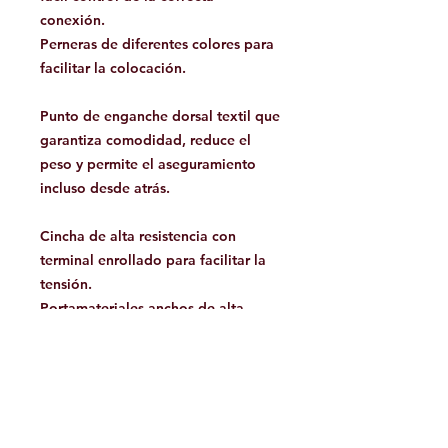
conexión.
Perneras de diferentes colores para
facilitar la colocación.
Punto de enganche dorsal textil que
garantiza comodidad, reduce el
peso y permite el aseguramiento
incluso desde atrás.
Cincha de alta resistencia con
terminal enrollado para facilitar la
tensión.
Portamateriales anchos de alta
resistencia.
Costuras circulares que distribuyen
las cargas de manera uniforme en
todas las direcciones.