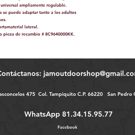
la universal ampliamente regulable.
lla se puede adaptar tanto a los adultos
ños.
tamaterial lateral.
mo pieza de recambio # 8C9640000KK.
Contáctanos:
jamoutdoorshop@gmail.c
Vasconcelos 475
Col.
Tampiquito C.P. 66220
San Pedro G
WhatsApp 81.34.15.95.77
Facebook