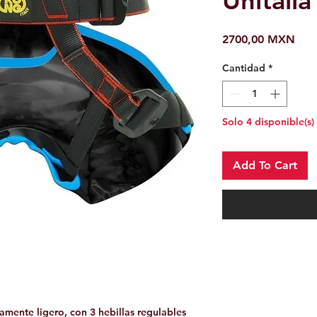
Unitall
Prec
2700,00 MXN
Cantidad
*
Solo 4 disponible(s)
Add To Cart
mente ligero, con 3 hebillas regulables