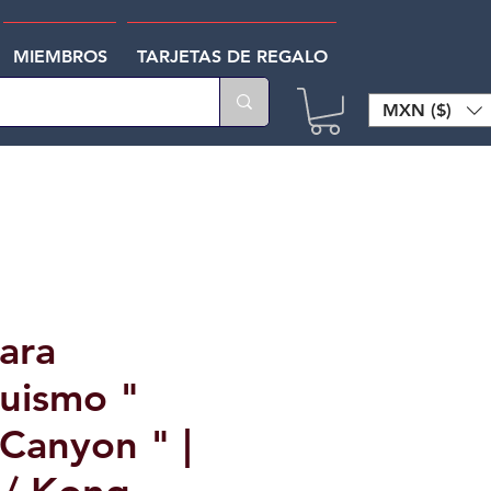
MIEMBROS
TARJETAS DE REGALO
MXN ($)
ara
uismo "
 Canyon " |