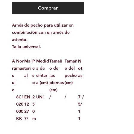
Comprar
Arnés de pecho para utilizar en
combinación con un arnés de
asiento.
Talla universal.
A
Nor
Ma
P
Medid
Tamañ
Tamañ
N
rtí
mas
teri
e
a de
o de
o del
ot
c
al
s
cintur
las
pecho
as
ul
o
a (cm)
piernas
(cm)
o
(cm)
8C1
EN
2
UNI
/
/
7
/
020
12
5
5/
000
27
0
1
KK
7/
m
1
D
g
0