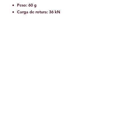
Peso: 60 g
Carga de rotura: 36 kN
Materiales: aluminio
Certificaciones: CE, NFPA
Facebook
Contáctanos:
jamoutdoorshop@gmail.com
Bodega:
A
v. Jose Vasconcelos 475
Col.
Tampiquito C.P. 66220
San Pedro Garza García,
N.L. México
WhatsApp 81.34.15.95.77