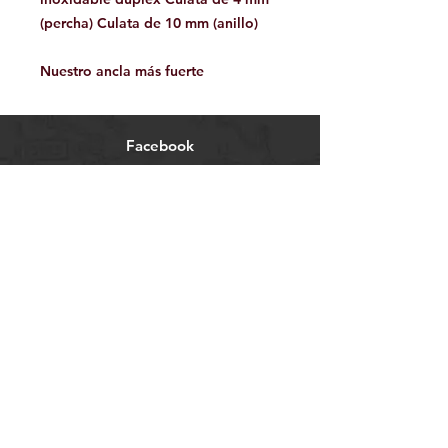
(percha) Culata de 10 mm (anillo)
Nuestro ancla más fuerte
Facebook
Contáctanos:
jamoutdoorshop@gmail.com
Bodega:
A
v. Jose Vasconcelos 475
Col.
Tampiquito C.P. 66220
San Pedro Garza García,
N.L. México
WhatsApp 81.34.15.95.77