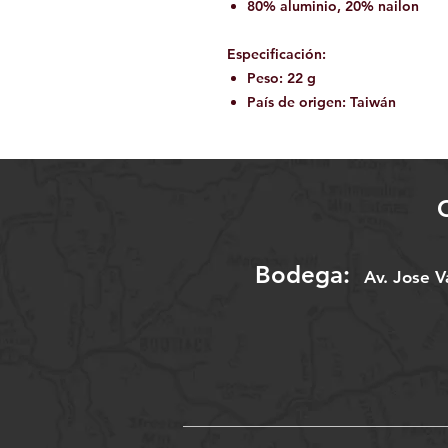
80% aluminio, 20% nailon
Especificación:
Peso: 22 g
País de origen: Taiwán
Bodega:
A
v. Jose 