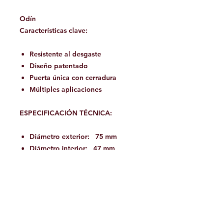
Odín
Características clave:
Resistente al desgaste
Diseño patentado
Puerta única con cerradura
Múltiples aplicaciones
ESPECIFICACIÓN TÉCNICA:
Diámetro exterior: 75 mm
Diámetro interior: 47 mm
Apertura de la puerta: 18 mm
Peso: 130 gramos
Resistencia estática: 25kN
Pais de origen: Francia