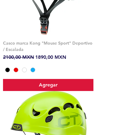
Casco marca Kong "Mouse Sport" Deportivo
/ Escalada
Precio
Precio de oferta
2100,00 MXN
1890,00 MXN
Agregar