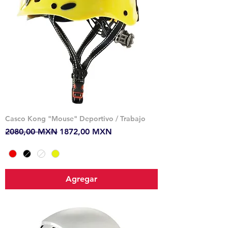
Casco Kong "Mouse" Deportivo / Trabajo
Precio
Precio de oferta
2080,00 MXN
1872,00 MXN
Agregar