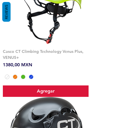
REVIEWS
Casco CT Climbing Technology Venus Plus,
VENUS+
Precio
1380,00 MXN
Agregar