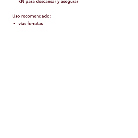
kN para descansar y asegurar
Uso recomendado:
vías ferratas
cursos de cuerdas y parques de
aventura
Col
amarillo / negro
or
Anc
470 g - 16.6 oz (incluidos los
ho
mosquetones)
CE 1
019 EN 958:2017 EN 12275
T
ype "K" UIAA
Facebook
Contáctanos: