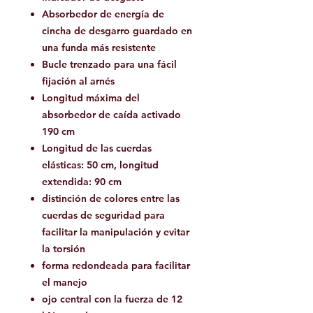
Absorbedor de energía de
cincha de desgarro guardado en
una funda más resistente
Bucle trenzado para una fácil
fijación al arnés
Longitud máxima del
absorbedor de caída activado
190 cm
Longitud de las cuerdas
elásticas: 50 cm, longitud
extendida: 90 cm
distinción de colores entre las
cuerdas de seguridad para
facilitar la manipulación y evitar
la torsión
forma redondeada para facilitar
el manejo
ojo central con la fuerza de 12