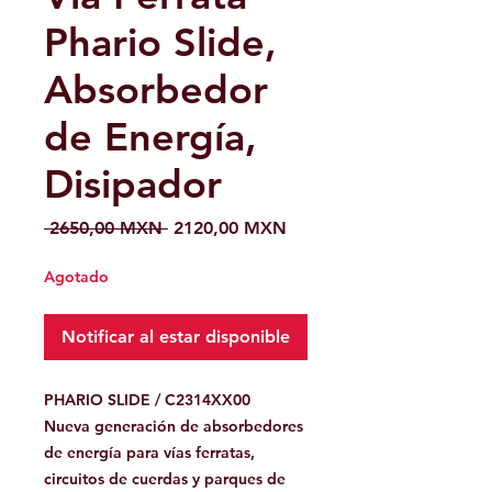
Phario Slide,
Absorbedor
de Energía,
Disipador
Precio
Precio
 2650,00 MXN 
2120,00 MXN
de
oferta
Agotado
Notificar al estar disponible
PHARIO SLIDE / C2314XX00
Nueva generación de absorbedores
de energía para vías ferratas,
circuitos de cuerdas y parques de